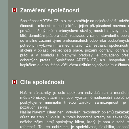
Zaměření společnosti
Společnost ARTEA CZ, a.s. se zaměřuje na nejnáročnější odvět
činnosti - rekonstrukce objektů a jejich přizpůsobení novému 
provádí inženýrské a průmyslové stavby, mostní stavby, nov
klíč, demoliční práce a další realizace v rámci stavebního obo
se o silné zázemí týmů profesionálních odborníků podpořenýc
potřebným vybavením a mechanizací. Zaměstnanci společnosti 
školeni v oblasti bezpečnosti práce, požární ochrany, ochrany
práci a v souladu s platnými předpisy je prováděno pře
odborných profesí. Společnost ARTEA CZ, a.s. hospodaří 
kapitálem a je pojištěna vůči všem rizikům vyplývajícím z činnost
Cíle společnosti
Našimi zákazníky je celé spektrum individuálních a menších 
městské úřady, státní instituce, významné nadnárodní společno
poskytujeme minimální tříletou záruku, samozřejmostí je
pozáruční servis.
Naším hlavním cílem není vytváření rekordních objemů zakázek
důraz na stabilní kvalitu a trvale hodnotné vztahy se zákazník
našeho zájmu stojí spokojený klient, který je sám o sobě to
referencí. To, co nabízíme, je spolehlivost, flexibilita, osobn