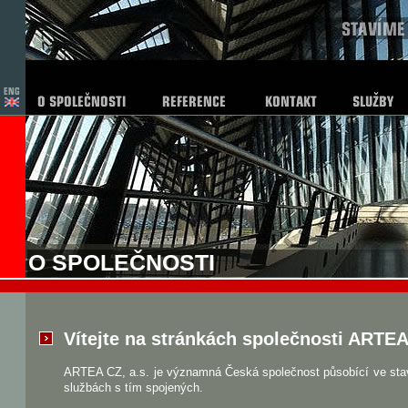
O SPOLEČNOSTI
Vítejte na stránkách společnosti ARTEA 
ARTEA CZ, a.s. je významná Česká společnost působící ve stav
službách s tím spojených.