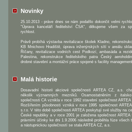
Novinky
25.10.2013 - práve dnes se nám podařilo dokončit velmi rychl
"Úprava kanceláří ředitelství ČSA", děkujeme všem za sp
rychlost.
Právě probíhá výstavba revitalizace školek Kladno, rekonstru
KB Mnichovo Hradiště, úprava inženýrských sítí v areálu skla
Říčany, revitalizace vodních cest Podkozí, ambasáda a rezid
Palestina, rekonstrukce ředitelského patra Český aeroholdi
drobné stavební a montážní práce spojené s facility managemen
Malá historie
Dosavadní historii akciové společnosti ARTEA CZ, a.s. char
několik významných mezníků. Osamostatněním z italsk
společnosti CA vznikla v roce 1992 stavební společnost ARTEA s
Rozšířením působnosti vzniká v roce 1995 společnost ART
s.r.o. V této době společnosti ARTEA poskytují své služby na 
České republiky a v roce 2001 je založena společnost ARTEA 
právními účinky ke dni 1.9.2006 následně proběhla fúze všech t
a nástupnickou společností se stala ARTEA CZ, a.s.