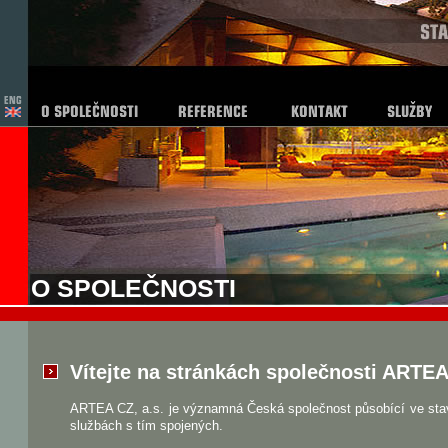
O SPOLEČNOSTI
Vítejte na stránkách společnosti ARTEA 
ARTEA CZ, a.s. je významná Česká společnost působící ve stav
službách s tím spojených.