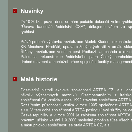
Novinky
25.10.2013 - práve dnes se nám podařilo dokončit velmi rychl
"Úprava kanceláří ředitelství ČSA", děkujeme všem za sp
rychlost.
Právě probíhá výstavba revitalizace školek Kladno, rekonstru
KB Mnichovo Hradiště, úprava inženýrských sítí v areálu skla
Říčany, revitalizace vodních cest Podkozí, ambasáda a rezid
Palestina, rekonstrukce ředitelského patra Český aeroholdi
drobné stavební a montážní práce spojené s facility managemen
Malá historie
Dosavadní historii akciové společnosti ARTEA CZ, a.s. char
několik významných mezníků. Osamostatněním z italsk
společnosti CA vznikla v roce 1992 stavební společnost ARTEA s
Rozšířením působnosti vzniká v roce 1995 společnost ART
s.r.o. V této době společnosti ARTEA poskytují své služby na 
České republiky a v roce 2001 je založena společnost ARTEA 
právními účinky ke dni 1.9.2006 následně proběhla fúze všech t
a nástupnickou společností se stala ARTEA CZ, a.s.