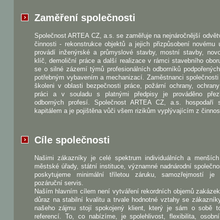
Zaměření společnosti
Společnost ARTEA CZ, a.s. se zaměřuje na nejnáročnější odvět
činnosti - rekonstrukce objektů a jejich přizpůsobení novému 
provádí inženýrské a průmyslové stavby, mostní stavby, nov
klíč, demoliční práce a další realizace v rámci stavebního obo
se o silné zázemí týmů profesionálních odborníků podpořenýc
potřebným vybavením a mechanizací. Zaměstnanci společnosti 
školeni v oblasti bezpečnosti práce, požární ochrany, ochrany
práci a v souladu s platnými předpisy je prováděno pře
odborných profesí. Společnost ARTEA CZ, a.s. hospodaří 
kapitálem a je pojištěna vůči všem rizikům vyplývajícím z činnost
Cíle společnosti
Našimi zákazníky je celé spektrum individuálních a menších 
městské úřady, státní instituce, významné nadnárodní společno
poskytujeme minimální tříletou záruku, samozřejmostí je
pozáruční servis.
Naším hlavním cílem není vytváření rekordních objemů zakázek
důraz na stabilní kvalitu a trvale hodnotné vztahy se zákazník
našeho zájmu stojí spokojený klient, který je sám o sobě to
referencí. To, co nabízíme, je spolehlivost, flexibilita, osobn