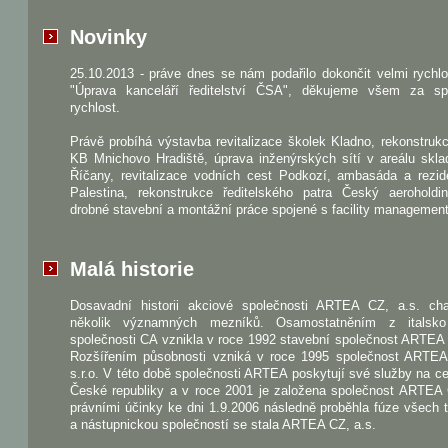
Novinky
25.10.2013 - práve dnes se nám podařilo dokončit velmi rychl
"Úprava kanceláří ředitelství ČSA", děkujeme všem za sp
rychlost.
Právě probíhá výstavba revitalizace školek Kladno, rekonstru
KB Mnichovo Hradiště, úprava inženýrských sítí v areálu skla
Říčany, revitalizace vodních cest Podkozí, ambasáda a rezid
Palestina, rekonstrukce ředitelského patra Český aeroholdi
drobné stavební a montážní práce spojené s facility managemen
Malá historie
Dosavadní historii akciové společnosti ARTEA CZ, a.s. char
několik významných mezníků. Osamostatněním z italsk
společnosti CA vznikla v roce 1992 stavební společnost ARTEA s
Rozšířením působnosti vzniká v roce 1995 společnost ART
s.r.o. V této době společnosti ARTEA poskytují své služby na 
České republiky a v roce 2001 je založena společnost ARTEA 
právními účinky ke dni 1.9.2006 následně proběhla fúze všech t
a nástupnickou společností se stala ARTEA CZ, a.s.