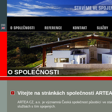
O SPOLEČNOSTI
Vítejte na stránkách společnosti ARTEA 
ARTEA CZ, a.s. je významná Česká společnost působící ve stav
službách s tím spojených.