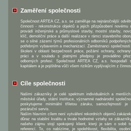
Zaměření společnosti
Společnost ARTEA CZ, a.s. se zaměřuje na nejnáročnější odvět
činnosti - rekonstrukce objektů a jejich přizpůsobení novému 
provádí inženýrské a průmyslové stavby, mostní stavby, nov
klíč, demoliční práce a další realizace v rámci stavebního obo
se o silné zázemí týmů profesionálních odborníků podpořenýc
potřebným vybavením a mechanizací. Zaměstnanci společnosti 
školeni v oblasti bezpečnosti práce, požární ochrany, ochrany
práci a v souladu s platnými předpisy je prováděno pře
odborných profesí. Společnost ARTEA CZ, a.s. hospodaří 
kapitálem a je pojištěna vůči všem rizikům vyplývajícím z činnost
Cíle společnosti
Našimi zákazníky je celé spektrum individuálních a menších 
městské úřady, státní instituce, významné nadnárodní společno
poskytujeme minimální tříletou záruku, samozřejmostí je
pozáruční servis.
Naším hlavním cílem není vytváření rekordních objemů zakázek
důraz na stabilní kvalitu a trvale hodnotné vztahy se zákazník
našeho zájmu stojí spokojený klient, který je sám o sobě to
referencí. To, co nabízíme, je spolehlivost, flexibilita, osobn