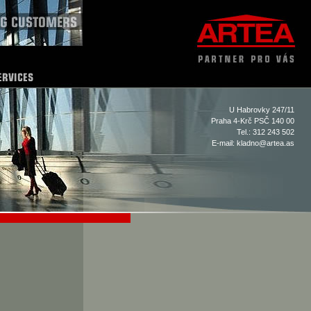
U Habrovky 247/11
Praha 4-Krč PSČ 140 00
Tel.: 312 243 502
E-mail:
kladno@artea.as