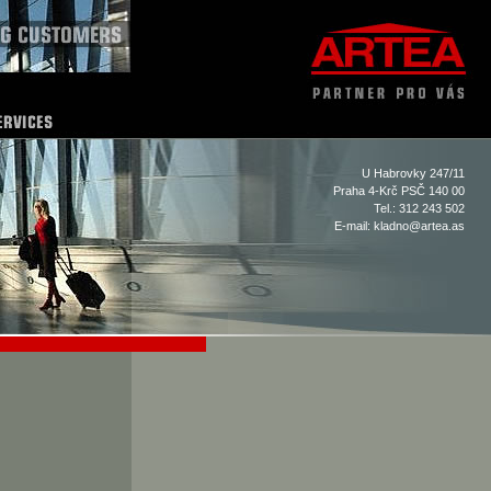
U Habrovky 247/11
Praha 4-Krč PSČ 140 00
Tel.: 312 243 502
E-mail:
kladno@artea.as