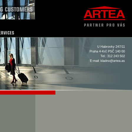
U Habrovky 247/11
Praha 4-Krč PSČ 140 00
Tel.: 312 243 502
E-mail:
kladno@artea.as